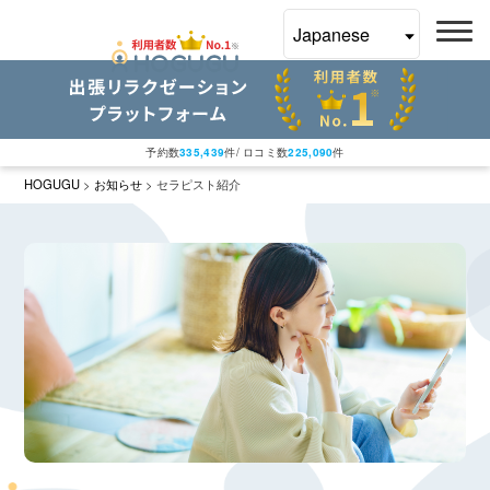
予約数
335,439
件/ ロコミ数
225,090
件
HOGUGU
>
お知らせ
>
セラピスト紹介