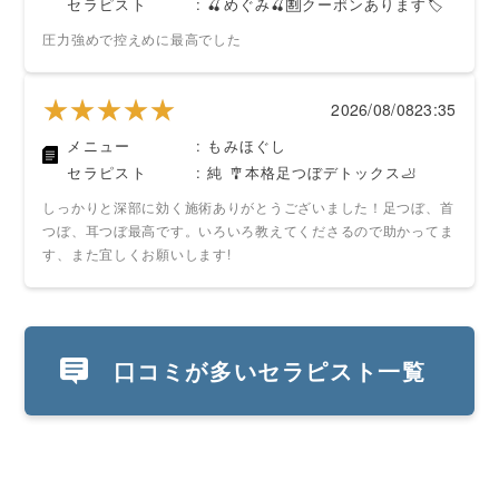
セラピスト
: 🍒めぐみ🍒🈹クーポンあります🏷️
圧力強めで控えめに最高でした
★★★★★
★★★★★
2026/08/08
23:35
メニュー
: もみほぐし
セラピスト
: 純 🎐本格足つぼデトックス🦶
しっかりと深部に効く施術ありがとうございました！足つぼ、首
つぼ、耳つぼ最高です。いろいろ教えてくださるので助かってま
す、また宜しくお願いします!
口コミが多いセラピスト一覧