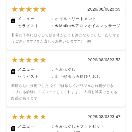
★★★★★
★★★★★
2026/08/08
23:59
メニュー
: オイルトリートメント
セラピスト
: 🐬Maiko🐬アロマオイルマッサージ
非常に丁寧にほぐして頂き体がとても楽になりました！ありがと
うございます♪また宜しくお願いしますm(__)m
★★★★★
★★★★★
2026/08/08
23:53
メニュー
: もみほぐし
セラピスト
: 山下@深もみ処ひとおし
素晴らしい技術でした 女性では珍しくパワフルな施術ができ、
コリにも的確にアプローチしてくれます。 人柄も誠実でとても
好感があります
★★★★★
★★★★★
2026/08/08
23:47
メニュー
: もみほぐし＋フットセット