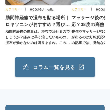
カテゴリー
カテゴリー
HOGUGU media
HOGUGU 
肋間神経痛で湿布を貼る場所｜
マッサージ後の発
ロキソニンがおすすめ？選び方
応？38度の高熱
も解説
るかも
肋間神経痛の痛みは、湿布で治せるので
整体やマッサージ後に3
しょうか？痛みは早く治したいものの、
が出るのは好転反応な
湿布が効かないのは困りますね。この記
の記事では、発熱など
事では、肋間神経痛におすすめの湿布の
状や原因、対処法を紹
選び方を紹介します。湿布を貼る場所や
ージ後の発熱がいつま
肋間神経痛の原因についても解説するの
験談も紹介するので参
で参考にしてください。
い。
コラム一覧を見る