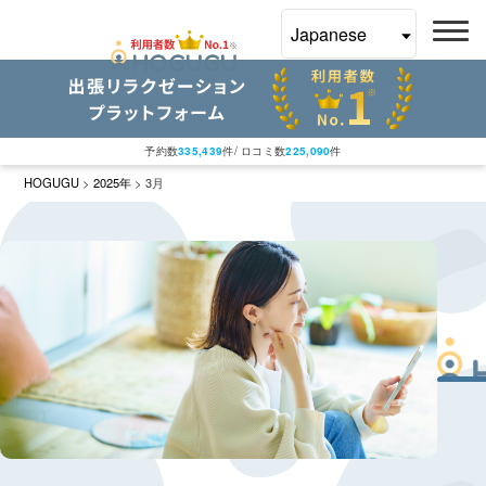
予約数
335,439
件/ ロコミ数
225,090
件
HOGUGU
>
2025年
>
3月