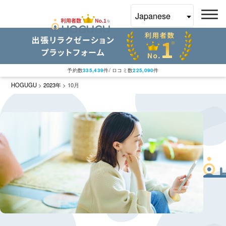
予約数
335,439
件/ ロコミ数
225,090
件
HOGUGU
>
2023年
>
10月