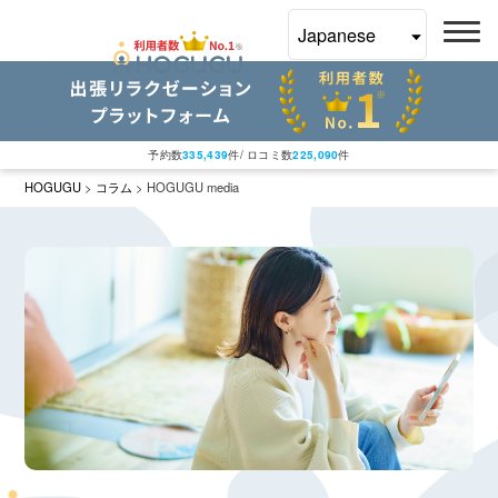
予約数
335,439
件/ ロコミ数
225,090
件
HOGUGU
>
コラム
>
HOGUGU media